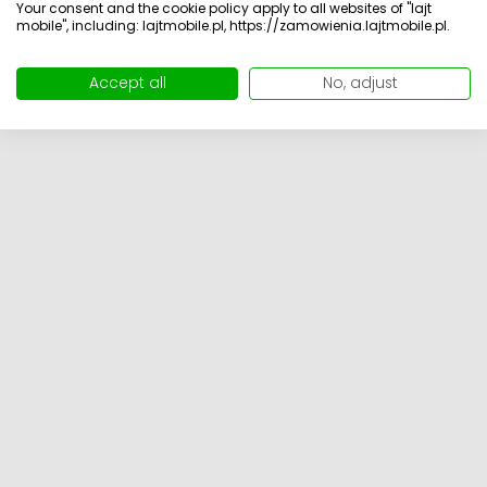
Przejdź dalej
Your consent and the cookie policy apply to all websites of "lajt
mobile", including: lajtmobile.pl, https://zamowienia.lajtmobile.pl.
Accept all
No, adjust